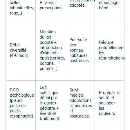
selles
PLV. (sur
et soulager
adaptée.
inhabituelles,
prescription)
bébé.
toux…)
Maintien
du lait
Poursuite
adapté +
Réduire
Bébé
des
introduction
naturellement
diversifié
bonnes
d'aliments
les
(4-6 mois)
habitudes
épais(carotte,
régurgitations.
posturales.
banane,
pomme...).
Lait
RGO
Suivi
spécifique
Protéger la
pathologique
médical,
défini par
santé et
(pleurs,
adaptations
le gastro-
soulager
perte de
alimentaires
pédiatre +
les
poids,
et
éventuel
douleurs.
œsophagite)
posturales.
traitement.