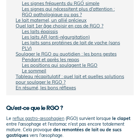
Les signes fréquents du RGO simple
Les signes qui nécessitent plus d'attention :
RGO pathologique ou pas ?
Le lait maternel, un allié précieux
Quel lait 1er âge choisir en cas de RGO ?
Les laits épaissis
Les laits AR (anti-régurgitation)
Les laits sans protéines de lait de vache (sans
PLV)
Soulager le RGO au quotidien : les bons gestes
Pendant et après les repas
Les positions qui soulagent le RGO
Le sommeil
Tableau récapitulatif : quel lait et quelles solutions
pour soulager le RGO ?
En résumé, les bons réflexes
Qu'est-ce que le RGO ?
Le
reflux gastro-œsophagien
(RGO) survient lorsque
le clapet
entre l'œsophage et l'estomac n'est pas encore totalement
mature. Cela provoque
des remontées de lait ou de sucs
gastriques
vers l'œsophage.