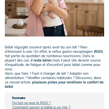
Bébé régurgite souvent après avoir bu son lait ? Rien
d'étonnant à cela ! En effet, le reflux gastro-œsophagien (
RGO
)
fait partie du quotidien de nombreux nourrissons. Dans la
plupart des cas,
il reste bénin
mais il peut vite devenir source
d'inquiétude, de fatigue et d'inconfort pour bébé comme pour
vous.
Alors, que faire ? Faut-il changer de lait ? Adapter son
alimentation ? Modifier certaines habitudes ? Découvrez, dans
ce nouvel article,
plusieurs pistes pour améliorer le confort de
bébé
.
Sommaire
Qu'est-ce que le RGO ?
Comment savoir si bébé a un rgo ?