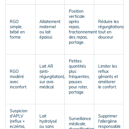
Position
verticale
RGO
Allaitement
après
Réduire les
simple,
maternel
repas,
régurgitations
bébé en
ou lait
fractionnement
tout en
forme
épaissi.
des repas,
douceur.
portage.
Petites
Lait AR
quantités
Limiter les
RGO
(anti-
plus
reflux
modéré
régurgitation),
fréquentes,
gênants et
avec
sur avis
pauses
améliorer
inconfort
médical.
pour roter,
le confort.
portage.
Suspicion
d'APLV
Lait
Supprimer
Surveillance
(reflux +
hydrolysé
l'allergène
médicale,
eczéma,
ou sans
responsable
diversification