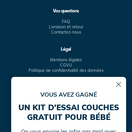
Vos questions
FAQ
Livraison et retour
Contactez-nous
Légal
Mentions légales
CGVU
Politique de confidentialité des données
VOUS AVEZ GAGNÉ
Facebook
Instagram
TikTok
Translation
missing:
UN KIT D'ESSAI COUCHES
fr.general.social.links.linke
GRATUIT POUR BÉBÉ
On vous envoie les infos par mail avec