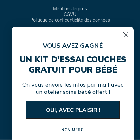
Mentions légales
CGVU
Politique de confidentialité des données
VOUS AVEZ GAGNÉ
Facebook
Instagram
TikTok
Translation
missing:
UN KIT D'ESSAI COUCHES
fr.general.social.links.linke
GRATUIT POUR BÉBÉ
On vous envoie les infos par mail avec
un atelier soins bébé offert !
OUI, AVEC PLAISIR !
Moyens
de
paiement
NON MERCI