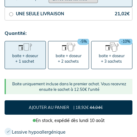
21,02€
UNE SEULE LIVRAISON
Quantité:
-5%
-10%
boite + doseur
boite + doseur
boite + doseur
+ 1 sachet
+ 2 sachets
+ 3 sachets
Boite uniquement incluse dans le premier achat. Vous recevrez
ensuite le sachet à 12.50€ l'unité
AJOUTER AU PANIER
18,92€
44,04€
En stock,
expédié dès lundi 10 août
Lessive hypoallergénique