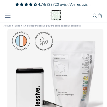
Ignorer et
4.7/5 (38720 avis).
Voir les avis →
passer au
contenu
Panier
Accueil
Bébé
Kit de départ lessive poudre bébé et peaux sensibles
Passer aux
informations
produits