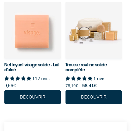
Nettoyant visage solide - Lait
Trousse routine solide
d'aloé
complète
112 avis
1 avis
9,66€
Prix
Prix
58,41€
78,19€
habituel
soldé
DÉCOUVRIR
DÉCOUVRIR