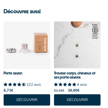
Découvrez aussi
Porte savon
Trousse corps, cheveux et
ses porte-savons
222 avis
4 avis
Prix
6,73€
Prix
Prix
38,90€
52,16€
habituel
habituel
soldé
DÉCOUVRIR
DÉCOUVRIR