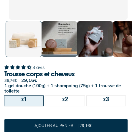
3 avis
Trousse corps et cheveux
Prix
Prix
29,16€
36,76€
habituel
soldé
1 gel douche (100g) + 1 shampoing (75g) + 1 trousse de
toilette
x1
x2
x3
AJOUTER AU PANIER
29,16€