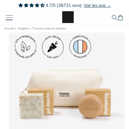
Ignorer et
4.7/5 (38731 avis).
Voir les avis →
passer au
contenu
Panier
Accueil
Hygiène
Trousse corps et cheveux
Passer aux
informations
produits