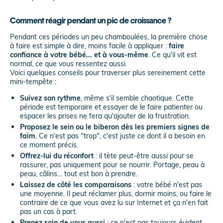
Comment réagir pendant un pic de croissance ?
Pendant ces périodes un peu chamboulées, la première chose
à faire est simple à dire, moins facile à appliquer :
faire
confiance à votre bébé... et à vous-même
. Ce qu'il vit est
normal, ce que vous ressentez aussi.
Voici quelques conseils pour traverser plus sereinement cette
mini-tempête :
Suivez son rythme
, même s'il semble chaotique. Cette
période est temporaire et essayer de le faire patienter ou
espacer les prises ne fera qu'ajouter de la frustration.
Proposez le sein ou le biberon dès les premiers signes de
faim
. Ce n'est pas "trop", c'est juste ce dont il a besoin en
ce moment précis.
Offrez-lui du réconfort
: il tète peut-être aussi pour se
rassurer, pas uniquement pour se nourrir. Portage, peau à
peau, câlins… tout est bon à prendre.
Laissez de côté les comparaisons
: votre bébé n'est pas
une moyenne. Il peut réclamer plus, dormir moins, ou faire le
contraire de ce que vous avez lu sur Internet et ça n'en fait
pas un cas à part.
Prenez soin de vous aussi
: ce n'est pas toujours évident