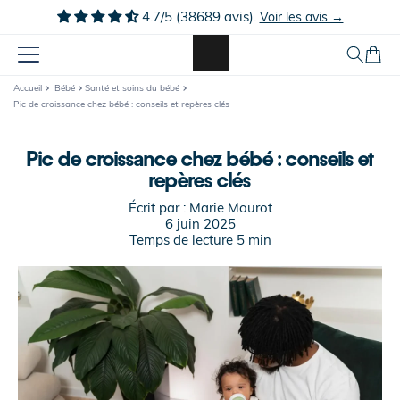
Ignorer et
4.7/5 (38689 avis).
Voir les avis →
passer au
contenu
Panier
Accueil
Bébé
Santé et soins du bébé
Pic de croissance chez bébé : conseils et repères clés
Pic de croissance chez bébé : conseils et
repères clés
Écrit par :
Marie Mourot
6 juin 2025
Temps de lecture
5
min