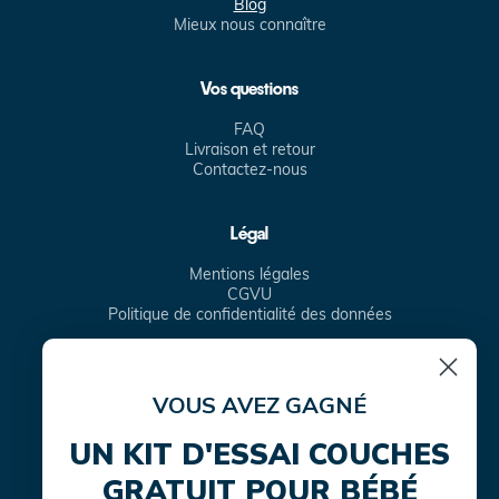
Blog
Mieux nous connaître
Vos questions
FAQ
Livraison et retour
Contactez-nous
Légal
Mentions légales
CGVU
Politique de confidentialité des données
VOUS AVEZ GAGNÉ
Facebook
Instagram
TikTok
Translation
missing:
UN KIT D'ESSAI COUCHES
fr.general.social.links.linke
GRATUIT POUR BÉBÉ