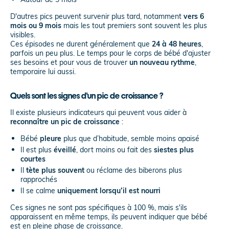
D'autres pics peuvent survenir plus tard, notamment
vers 6
mois ou 9 mois
mais les tout premiers sont souvent les plus
visibles.
Ces épisodes ne durent généralement que
24 à 48 heures
,
parfois un peu plus. Le temps pour le corps de bébé d'ajuster
ses besoins et pour vous de trouver
un nouveau rythme
,
temporaire lui aussi.
Quels sont les signes d'un pic de croissance ?
Il existe plusieurs indicateurs qui peuvent vous aider à
reconnaître un pic de croissance
:
Bébé
pleure
plus que d’habitude, semble moins apaisé
Il est plus
éveillé
, dort moins ou fait des
siestes plus
courtes
Il
tète plus souvent
ou réclame des biberons plus
rapprochés
Il se calme
uniquement lorsqu’il est nourri
Ces signes ne sont pas spécifiques à 100 %, mais s'ils
apparaissent en même temps, ils peuvent indiquer que bébé
est en pleine phase de croissance.