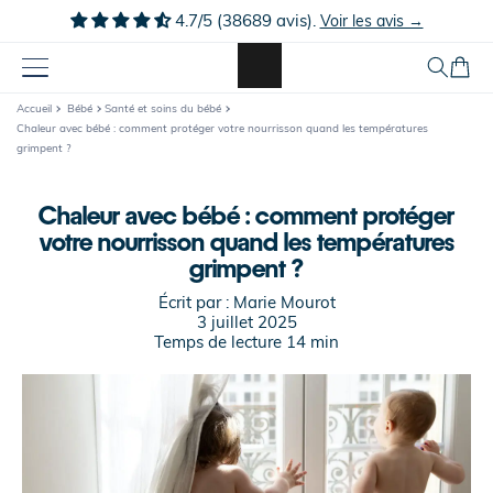
Ignorer et
4.7/5 (38689 avis).
Voir les avis →
passer au
contenu
Panier
Accueil
Bébé
Santé et soins du bébé
Chaleur avec bébé : comment protéger votre nourrisson quand les températures
grimpent ?
Chaleur avec bébé : comment protéger
votre nourrisson quand les températures
grimpent ?
Écrit par :
Marie Mourot
3 juillet 2025
Temps de lecture
14
min