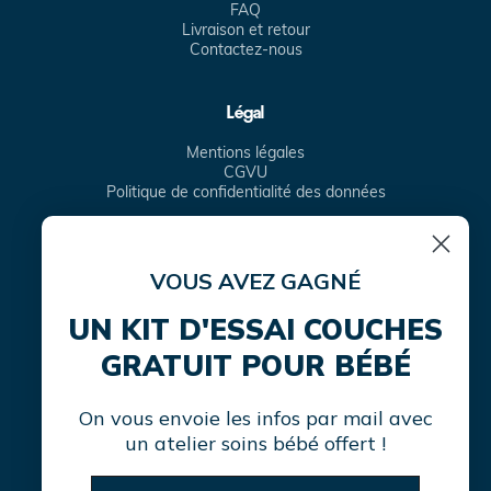
FAQ
Livraison et retour
Contactez-nous
Légal
Mentions légales
CGVU
Politique de confidentialité des données
VOUS AVEZ GAGNÉ
Facebook
Instagram
TikTok
Translation
missing:
UN KIT D'ESSAI COUCHES
fr.general.social.links.linke
GRATUIT POUR BÉBÉ
On vous envoie les infos par mail avec
un atelier soins bébé offert !