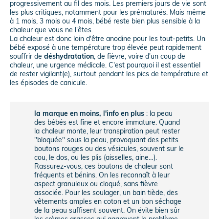
progressivement au fil des mois. Les premiers jours de vie sont
les plus critiques, notamment pour les prématurés. Mais même
à 1 mois, 3 mois ou 4 mois, bébé reste bien plus sensible à la
chaleur que vous ne l'êtes.
La chaleur est donc loin d'être anodine pour les tout-petits. Un
bébé exposé à une température trop élevée peut rapidement
souffrir de
déshydratation
, de fièvre, voire d'un coup de
chaleur, une urgence médicale. C'est pourquoi il est essentiel
de rester vigilant(e), surtout pendant les pics de température et
les épisodes de canicule.
la marque en moins, l'info en plus
: la peau
des bébés est fine et encore immature. Quand
la chaleur monte, leur transpiration peut rester
"bloquée" sous la peau, provoquant des petits
boutons rouges ou des vésicules, souvent sur le
cou, le dos, ou les plis (aisselles, aine…).
Rassurez-vous, ces boutons de chaleur sont
fréquents et bénins. On les reconnaît à leur
aspect granuleux ou cloqué, sans fièvre
associée. Pour les soulager, un bain tiède, des
vêtements amples en coton et un bon séchage
de la peau suffisent souvent. On évite bien sûr
les crèmes grasses qui aggravent le problème.