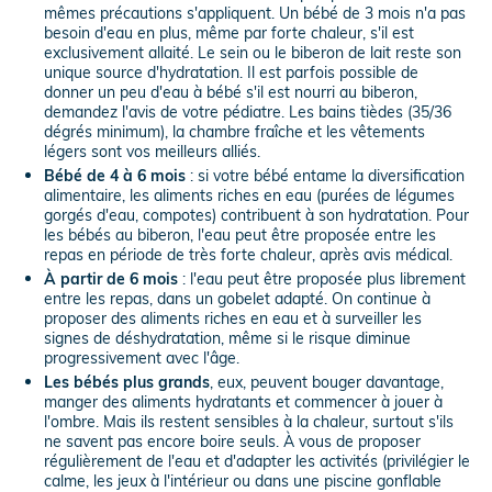
mêmes précautions s'appliquent. Un bébé de 3 mois n'a pas
besoin d'eau en plus, même par forte chaleur, s'il est
exclusivement allaité. Le sein ou le biberon de lait reste son
unique source d'hydratation. Il est parfois possible de
donner un peu d'eau à bébé s'il est nourri au biberon,
demandez l'avis de votre pédiatre. Les bains tièdes (35/36
dégrés minimum), la chambre fraîche et les vêtements
légers sont vos meilleurs alliés.
Bébé de 4 à 6 mois
: si votre bébé entame la diversification
alimentaire, les aliments riches en eau (purées de légumes
gorgés d'eau, compotes) contribuent à son hydratation. Pour
les bébés au biberon, l'eau peut être proposée entre les
repas en période de très forte chaleur, après avis médical.
À partir de 6 mois
: l'eau peut être proposée plus librement
entre les repas, dans un gobelet adapté. On continue à
proposer des aliments riches en eau et à surveiller les
signes de déshydratation, même si le risque diminue
progressivement avec l'âge.
Les bébés plus grands
, eux, peuvent bouger davantage,
manger des aliments hydratants et commencer à jouer à
l'ombre. Mais ils restent sensibles à la chaleur, surtout s'ils
ne savent pas encore boire seuls. À vous de proposer
régulièrement de l'eau et d'adapter les activités (privilégier le
calme, les jeux à l'intérieur ou dans une piscine gonflable