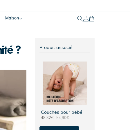
Mon
Maison
Panier
compte
ité ?
Produit associé
Couches pour bébé
48,32€
54,90€