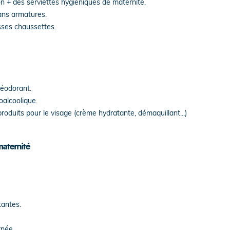
n + des serviettes hygiéniques de maternité.
ans armatures.
sses chaussettes.
déodorant.
oalcoolique.
roduits pour le visage (crème hydratante, démaquillant...)
maternité
tantes.
rnée.