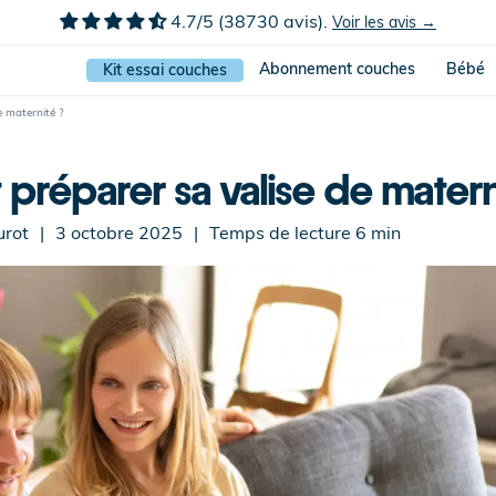
4.7/5 (38730 avis).
Voir les avis →
Abonnement couches
Bébé
Kit essai couches
 maternité ?
réparer sa valise de matern
urot
|
3 octobre 2025
|
Temps de lecture
6
min