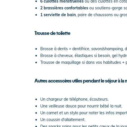
6 culottes menstruelles
ou des culottes en coto
2 brassières confortables
ou soutiens-gorge s
1 serviette de bain
, paire de chaussons ou gro
Trousse de toilette
Brosse à dents + dentifrice, savon/shampoing, 
Brosse à cheveux, élastiques si besoin, gel hydr
Trousse de maquillage si dans vos habitudes + p
Autres accessoires utiles pendant le séjour à la 
Un chargeur de téléphone, écouteurs.
Une veilleuse douce pour nourrir bébé la nuit.
Un carnet et un stylo pour noter les infos impor
Un coussin d'allaitement.
Des snacks sains pour les petits creux de la jou