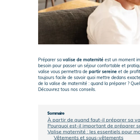
Préparer sa
valise de maternité
est un moment imp
besoin pour passer un séjour confortable et prati
valise vous permettra de
partir sereine
et de profi
toujours facile de savoir quoi mettre dedans exactem
de la valise de maternité : quand la préparer ? Quel
Découvrez tous nos conseils.
Sommaire
À partir de quand faut-il préparer sa va
Pourquoi est-il important de préparer s
Valise maternité : les essentiels pour 
Vêtements et sous-vêtements