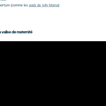
-partum (comme les
pads de Jolly Mama
)
a valise de maternité