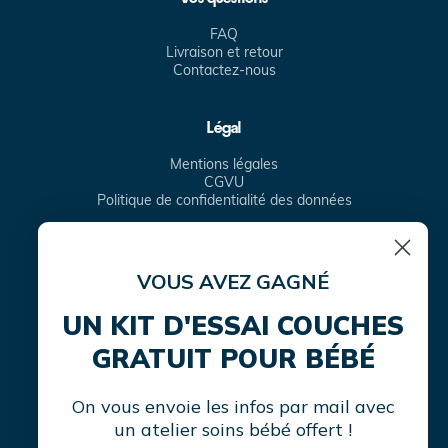
FAQ
Livraison et retour
Contactez-nous
Légal
Mentions légales
CGVU
Politique de confidentialité des données
VOUS AVEZ GAGNÉ
Facebook
Instagram
TikTok
Translation
missing:
UN KIT D'ESSAI COUCHES
fr.general.social.links.linke
GRATUIT POUR BÉBÉ
On vous envoie les infos par mail avec
un atelier soins bébé offert !