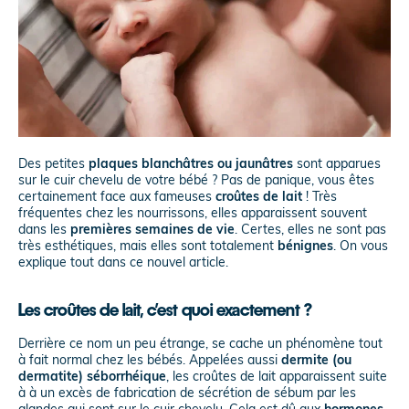
Des petites
plaques blanchâtres ou jaunâtres
sont apparues
sur le cuir chevelu de votre bébé ? Pas de panique, vous êtes
certainement face aux fameuses
croûtes de lait
! Très
fréquentes chez les nourrissons, elles apparaissent souvent
dans les
premières semaines de vie
. Certes, elles ne sont pas
très esthétiques, mais elles sont totalement
bénignes
. On vous
explique tout dans ce nouvel article.
Les croûtes de lait, c’est quoi exactement ?
Derrière ce nom un peu étrange, se cache un phénomène tout
à fait normal chez les bébés. Appelées aussi
dermite (ou
dermatite) séborrhéique
, les croûtes de lait apparaissent suite
à à un excès de fabrication de sécrétion de sébum par les
glandes qui sont sur le cuir chevelu. Cela est dû aux
hormones