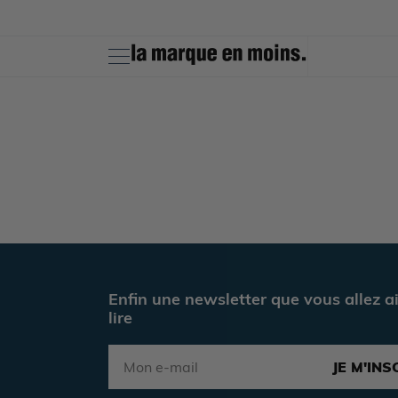
Ignorer et
passer au
contenu
Enfin une newsletter que vous allez a
lire
JE M'INS