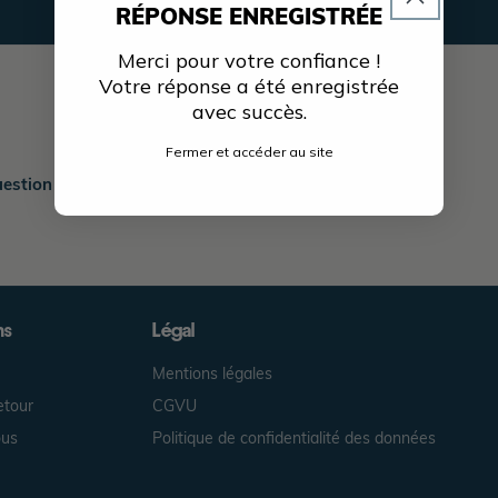
RÉPONSE ENREGISTRÉE
Merci pour votre confiance !
Votre réponse a été enregistrée
avec succès.
Fermer et accéder au site
estion ?
RDV sur la
ou contactez nous
.
FAQ
ici
ns
Légal
Mentions légales
etour
CGVU
ous
Politique de confidentialité des données