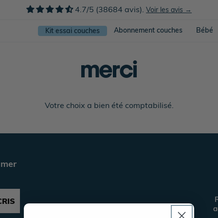
4.7/5 (38684 avis).
Voir les avis →
Abonnement couches
Bébé
Kit essai couches
merci
Votre choix a bien été comptabilisé.
imer
R
CRIS
a