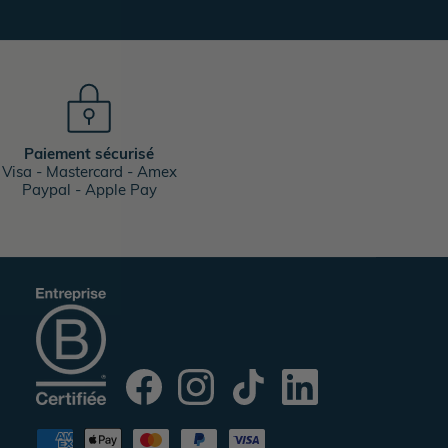
Paiement sécurisé
Visa - Mastercard - Amex
Paypal - Apple Pay
Facebook
Instagram
TikTok
Translation
missing:
fr.general.social.links.linke
Moyens