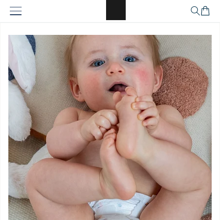
Ignorer et
Panier
passer au
contenu